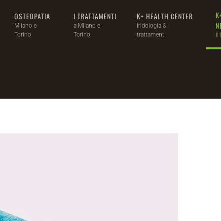
K
OSTEOPATIA
I TRATTAMENTI
K+ HEALTH CENTER
N
Milano e
a Milano e
Iridologia &
Torino
Torino
trattamenti
Il