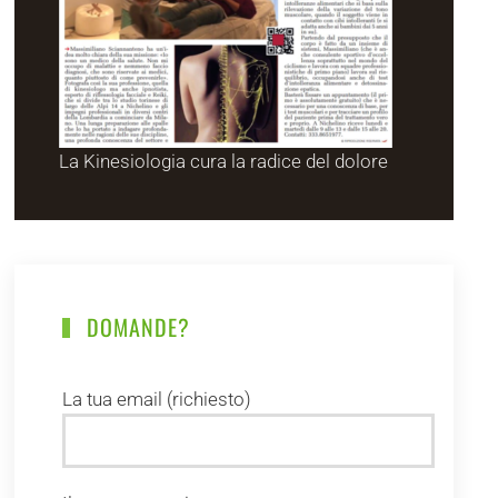
La Kinesiologia cura la radice del dolore
DOMANDE?
La tua email (richiesto)