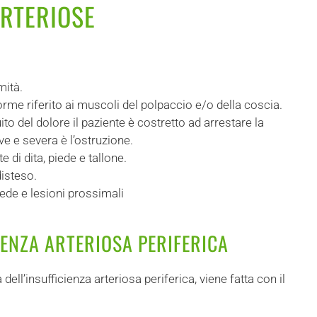
ARTERIOSE
mità.
me riferito ai muscoli del polpaccio e/o della coscia.
to del dolore il paziente è costretto ad arrestare la
e e severa è l’ostruzione.
di dita, piede e tallone.
disteso.
iede e lesioni prossimali
IENZA ARTERIOSA PERIFERICA
ell’insufficienza arteriosa periferica, viene fatta con il