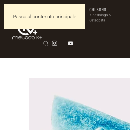
KINESIOLOGIA
CHI SONO
K+
Kinesiologo &
Passa al contenuto principale
Osteopata
Milano e Torino