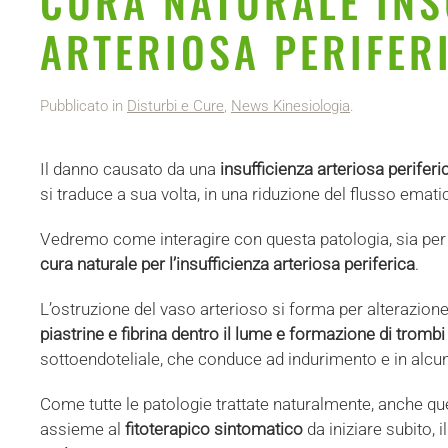
CURA NATURALE INS
ARTERIOSA PERIFER
Pubblicato in
Disturbi e Cure
,
News Kinesiologia
.
Il danno causato da una
insufficienza arteriosa periferi
si traduce a sua volta, in una riduzione del flusso ema
Vedremo come interagire con questa patologia, sia per 
cura naturale per l’insufficienza arteriosa periferica
.
L’ostruzione del vaso arterioso si forma per alterazione 
piastrine e fibrina dentro il lume e formazione di trombi
sottoendoteliale, che conduce ad indurimento e in alcun
Come tutte le patologie trattate naturalmente, anche que
assieme al
fitoterapico sintomatico
da iniziare subito, i