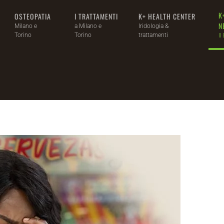
K
OSTEOPATIA
I TRATTAMENTI
K+ HEALTH CENTER
N
Milano e
a Milano e
Iridologia &
Torino
Torino
trattamenti
Il