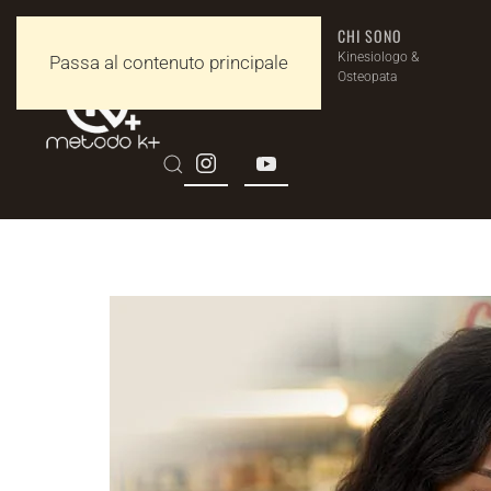
KINESIOLOGIA
CHI SONO
K+
Kinesiologo &
Passa al contenuto principale
Osteopata
Milano e Torino