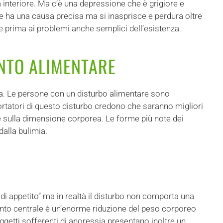
ita interiore. Ma c’è una depressione che è grigiore e
e ha una causa precisa ma si inasprisce e perdura oltre
e prima ai problemi anche semplici dell’esistenza.
NTO ALIMENTARE
va. Le persone con un disturbo alimentare sono
rtatori di questo disturbo credono che saranno migliori
 e sulla dimensione corporea. Le forme più note dei
dalla bulimia.
a di appetito” ma in realtà il disturbo non comporta una
lemento centrale è un’enorme riduzione del peso corporeo
 soggetti sofferenti di anoressia presentano inoltre un