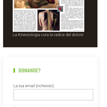
La Kinesiologia cura la radice del dolore
DOMANDE?
La tua email (richiesto)