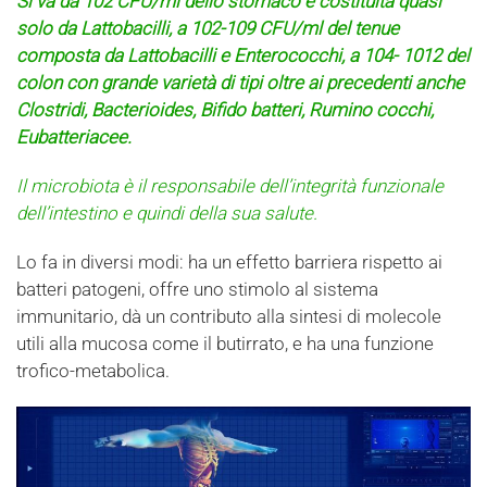
Si va da 102 CFU/ml dello stomaco e costituita quasi
solo da Lattobacilli, a 102-109 CFU/ml del tenue
composta da Lattobacilli e Enterococchi, a 104- 1012 del
colon con grande varietà di tipi oltre ai precedenti anche
Clostridi, Bacterioides, Bifido batteri, Rumino cocchi,
Eubatteriacee.
Il microbiota è il responsabile dell’integrità funzionale
dell’intestino e quindi della sua salute.
Lo fa in diversi modi: ha un effetto barriera rispetto ai
batteri patogeni, offre uno stimolo al sistema
immunitario, dà un contributo alla sintesi di molecole
utili alla mucosa come il butirrato, e ha una funzione
trofico-metabolica.