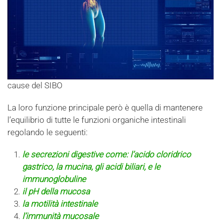
cause del SIBO
La loro funzione principale però è quella di mantenere
l’equilibrio di tutte le funzioni organiche intestinali
regolando le seguenti:
le secrezioni digestive come: l’acido cloridrico
gastrico, la mucina, gli acidi biliari, e le
immunoglobuline
il pH della mucosa
la motilità intestinale
l’immunità mucosale